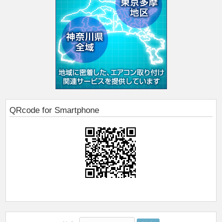
QRcode for Smartphone