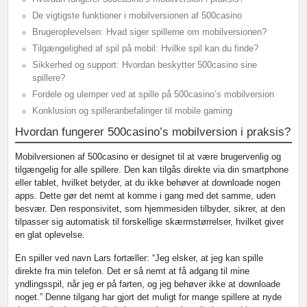
De vigtigste funktioner i mobilversionen af 500casino
Brugeroplevelsen: Hvad siger spillerne om mobilversionen?
Tilgængelighed af spil på mobil: Hvilke spil kan du finde?
Sikkerhed og support: Hvordan beskytter 500casino sine
spillere?
Fordele og ulemper ved at spille på 500casino’s mobilversion
Konklusion og spilleranbefalinger til mobile gaming
Hvordan fungerer 500casino’s mobilversion i praksis?
Mobilversionen af 500casino er designet til at være brugervenlig og
tilgængelig for alle spillere. Den kan tilgås direkte via din smartphone
eller tablet, hvilket betyder, at du ikke behøver at downloade nogen
apps. Dette gør det nemt at komme i gang med det samme, uden
besvær. Den responsivitet, som hjemmesiden tilbyder, sikrer, at den
tilpasser sig automatisk til forskellige skærmstørrelser, hvilket giver
en glat oplevelse.
En spiller ved navn Lars fortæller:
“Jeg elsker, at jeg kan spille
direkte fra min telefon. Det er så nemt at få adgang til mine
yndlingsspil, når jeg er på farten, og jeg behøver ikke at downloade
noget.”
Denne tilgang har gjort det muligt for mange spillere at nyde