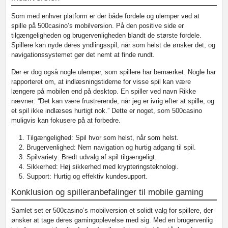
Som med enhver platform er der både fordele og ulemper ved at
spille på 500casino’s mobilversion. På den positive side er
tilgængeligheden og brugervenligheden blandt de største fordele.
Spillere kan nyde deres yndlingsspil, når som helst de ønsker det, og
navigationssystemet gør det nemt at finde rundt.
Der er dog også nogle ulemper, som spillere har bemærket. Nogle har
rapporteret om, at indlæsningstiderne for visse spil kan være
længere på mobilen end på desktop. En spiller ved navn Rikke
nævner:
“Det kan være frustrerende, når jeg er ivrig efter at spille, og
et spil ikke indlæses hurtigt nok.”
Dette er noget, som 500casino
muligvis kan fokusere på at forbedre.
Tilgængelighed: Spil hvor som helst, når som helst.
Brugervenlighed: Nem navigation og hurtig adgang til spil.
Spilvariety: Bredt udvalg af spil tilgængeligt.
Sikkerhed: Høj sikkerhed med krypteringsteknologi.
Support: Hurtig og effektiv kundesupport.
Konklusion og spilleranbefalinger til mobile gaming
Samlet set er 500casino’s mobilversion et solidt valg for spillere, der
ønsker at tage deres gamingoplevelse med sig. Med en brugervenlig